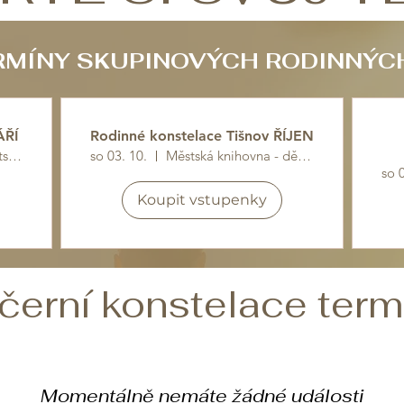
ERMÍNY SKUPINOVÝCH RODINNÝC
ÁŘÍ
Rodinné konstelace Tišnov ŘÍJEN
Městská knihovna - dětské odd, 1.patro
so 03. 10.
Městská knihovna - dětské odd, 1.patro
so 
Koupit vstupenky
černí konstelace term
Momentálně nemáte žádné události