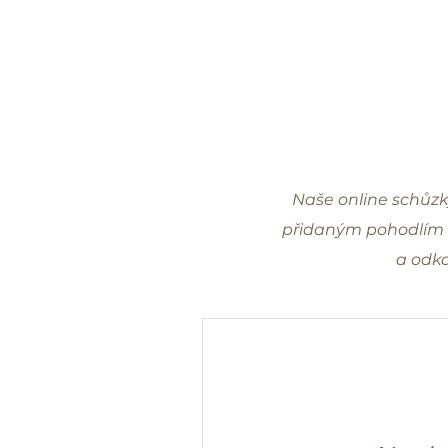
Naše online schůzk
přidaným pohodlím di
a odka