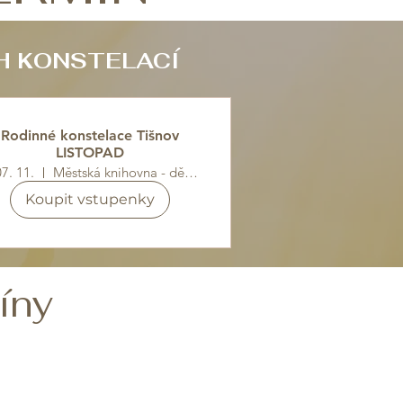
H KONSTELACÍ
Rodinné konstelace Tišnov
LISTOPAD
07. 11.
Městská knihovna - dětské odd, 1.patro
Koupit vstupenky
íny