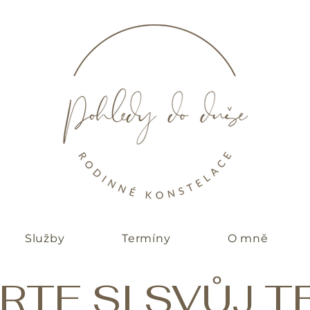
Služby
Termíny
O mně
RTE SI SVŮJ T