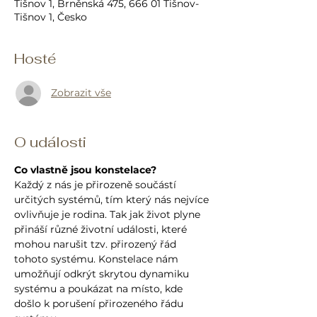
Tišnov 1, Brněnská 475, 666 01 Tišnov-
Tišnov 1, Česko
Hosté
Zobrazit vše
O události
Co vlastně jsou konstelace?
Každý z nás je přirozeně součástí 
určitých systémů, tím který nás nejvíce 
ovlivňuje je rodina. Tak jak život plyne 
přináší různé životní události, které 
mohou narušit tzv. přirozený řád 
tohoto systému. Konstelace nám 
umožňují odkrýt skrytou dynamiku 
systému a poukázat na místo, kde 
došlo k porušení přirozeného řádu 