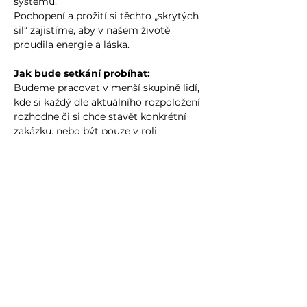
systému.
Pochopení a prožití si těchto „skrytých 
sil“ zajistíme, aby v našem životě 
proudila energie a láska.
Jak bude setkání probíhat:
Budeme pracovat v menší skupině lidí, 
kde si každý dle aktuálního rozpoložení 
rozhodne či si chce stavět konkrétní 
zakázku, nebo být pouze v roli 
pozorovatele, nebo jako účastník 
zástupných rolí. Všechny varianty mají 
svoji účinnost. Průvodce vyzve jednoho 
z účastníků a posadí se vedle sebe, 
klient sdělí zakázku. Průvodce vybere 
jednoho z přítomných účastníků do 
zástupné role za klienta a nechá mu 
prostor na „nacítění se“ do této role. 
Poté se začíná projevovat (pomocí 
emocí, gest, popisu…