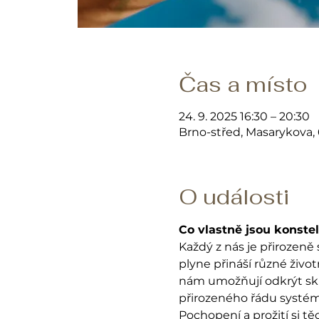
Čas a místo
24. 9. 2025 16:30 – 20:30
Brno-střed, Masarykova,
O události
Co vlastně jsou konste
Každý z nás je přirozeně 
plyne přináší různé živo
nám umožňují odkrýt skr
přirozeného řádu systé
Pochopení a prožití si tě