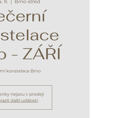
4. 9.
  |  
Brno-střed
ečerní
stelace
o - ZÁŘÍ
rní konstelace Brno
nky nejsou v prodeji
razit další události