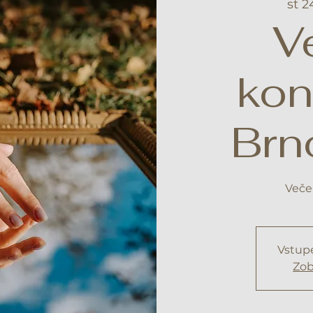
st 2
V
kon
Brn
Veče
Vstupe
Zob