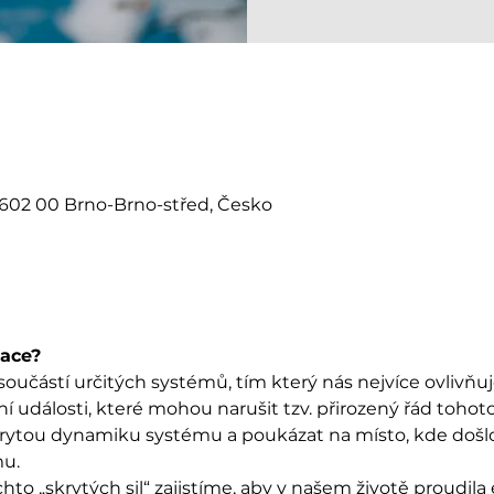
 602 00 Brno-Brno-střed, Česko
lace?
součástí určitých systémů, tím který nás nejvíce ovlivňuje 
tní události, které mohou narušit tzv. přirozený řád toho
ytou dynamiku systému a poukázat na místo, kde došlo
mu.
chto „skrytých sil“ zajistíme, aby v našem životě proudila 