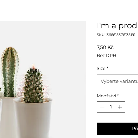
I'm a pro
SKU: 366615376135191
Cena
7,50 Kč
Bez DPH
Size
*
Vyberte variant
Množství
*
Př